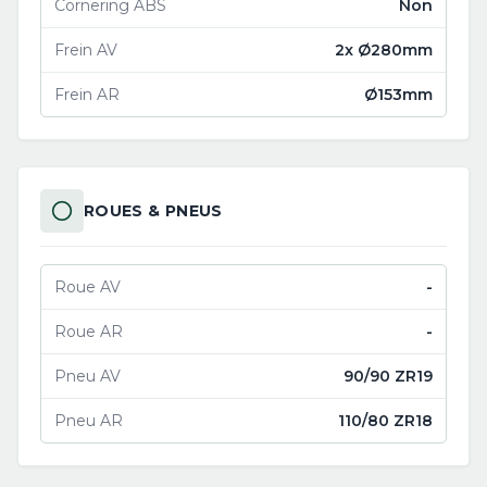
Cornering ABS
Non
Frein AV
2x Ø280mm
Frein AR
Ø153mm
ROUES & PNEUS
Roue AV
-
Roue AR
-
Pneu AV
90/90 ZR19
Pneu AR
110/80 ZR18