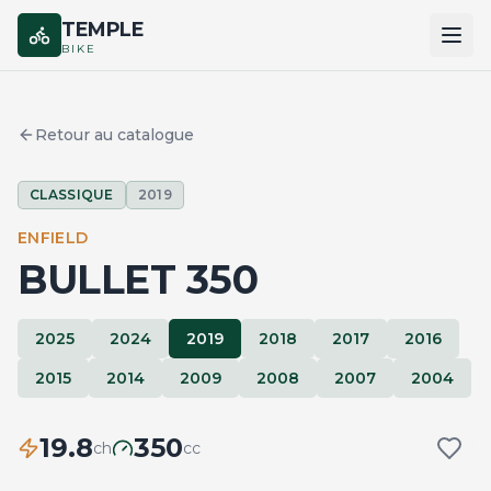
TEMPLE
BIKE
ACCUEIL
Retour au catalogue
CATALOGUE
CLASSIQUE
2019
MARQUES
ENFIELD
COMPARER
BULLET 350
2025
2024
2019
2018
2017
2016
2015
2014
2009
2008
2007
2004
19.8
350
ch
cc