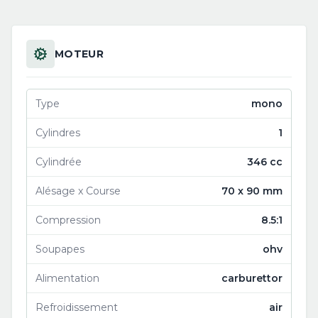
MOTEUR
Type
mono
Cylindres
1
Cylindrée
346 cc
Alésage x Course
70 x 90 mm
Compression
8.5:1
Soupapes
ohv
Alimentation
carburettor
Refroidissement
air