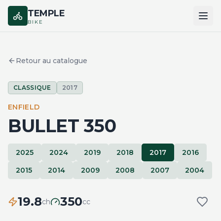
TEMPLE
BIKE
ACCUEIL
Retour au catalogue
CATALOGUE
CLASSIQUE
2017
MARQUES
ENFIELD
COMPARER
BULLET 350
2025
2024
2019
2018
2017
2016
2015
2014
2009
2008
2007
2004
19.8
350
ch
cc