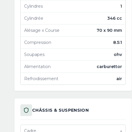
Cylindres
1
Cylindrée
346 cc
Alésage x Course
70 x 90 mm
Compression
8.5:1
Soupapes
ohv
Alimentation
carburettor
Refroidissement
air
CHÂSSIS & SUSPENSION
Cadre
-