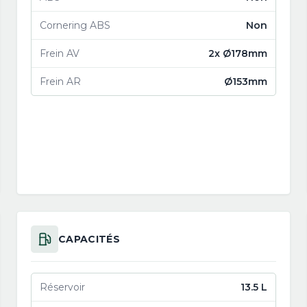
Cornering ABS
Non
Frein AV
2x Ø178mm
Frein AR
Ø153mm
CAPACITÉS
Réservoir
13.5 L