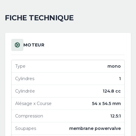
FICHE TECHNIQUE
MOTEUR
Type
mono
Cylindres
1
Cylindrée
124.8 cc
Alésage x Course
54 x 54.5 mm
Compression
12.5:1
Soupapes
membrane powervalve