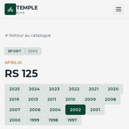
TEMPLE
BIKE
ACCUEIL
Retour au catalogue
CATALOGUE
SPORT
2002
MARQUES
APRILIA
COMPARER
RS 125
2025
2024
2023
2022
2021
2020
2019
2013
2011
2010
2009
2008
2007
2006
2004
2002
2001
2000
1999
1998
1997