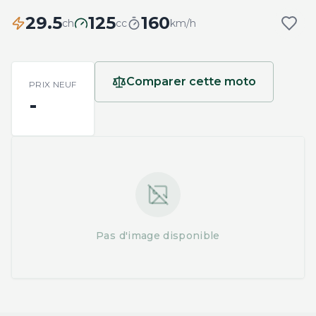
29.5
125
160
ch
cc
km/h
Comparer cette moto
PRIX NEUF
-
Pas d'image disponible