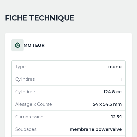
FICHE TECHNIQUE
MOTEUR
Type
mono
Cylindres
1
Cylindrée
124.8 cc
Alésage x Course
54 x 54.5 mm
Compression
12.5:1
Soupapes
membrane powervalve