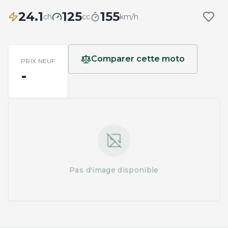
24.1
125
155
ch
cc
km/h
Comparer cette moto
PRIX NEUF
-
Pas d'image disponible