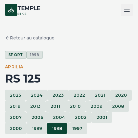
TEMPLE
BIKE
ACCUEIL
Retour au catalogue
CATALOGUE
SPORT
1998
MARQUES
APRILIA
COMPARER
RS 125
2025
2024
2023
2022
2021
2020
2019
2013
2011
2010
2009
2008
2007
2006
2004
2002
2001
2000
1999
1998
1997