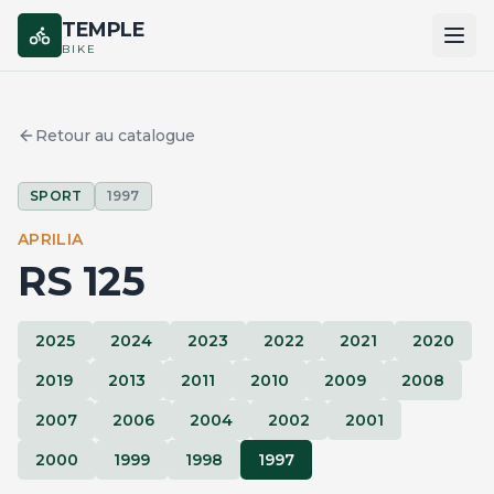
TEMPLE
BIKE
ACCUEIL
Retour au catalogue
CATALOGUE
SPORT
1997
MARQUES
APRILIA
COMPARER
RS 125
2025
2024
2023
2022
2021
2020
2019
2013
2011
2010
2009
2008
2007
2006
2004
2002
2001
2000
1999
1998
1997