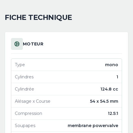
FICHE TECHNIQUE
MOTEUR
Type
mono
Cylindres
1
Cylindrée
124.8 cc
Alésage x Course
54 x 54.5 mm
Compression
12.5:1
Soupapes
membrane powervalve