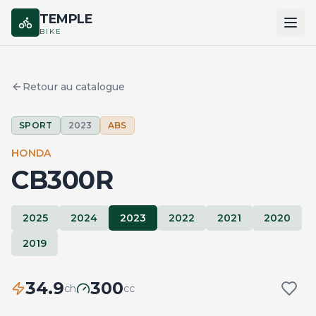
TEMPLE
BIKE
ACCUEIL
Retour au catalogue
CATALOGUE
SPORT
2023
ABS
MARQUES
HONDA
COMPARER
CB300R
2025
2024
2023
2022
2021
2020
2019
34.9
300
ch
cc