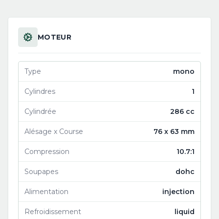
MOTEUR
Type
mono
Cylindres
1
Cylindrée
286 cc
Alésage x Course
76 x 63 mm
Compression
10.7:1
Soupapes
dohc
Alimentation
injection
Refroidissement
liquid