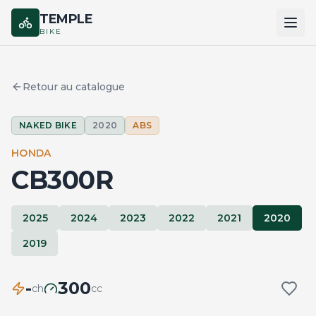
TEMPLE
BIKE
ACCUEIL
Retour au catalogue
CATALOGUE
NAKED BIKE
2020
ABS
MARQUES
HONDA
COMPARER
CB300R
2025
2024
2023
2022
2021
2020
2019
-
300
ch
cc