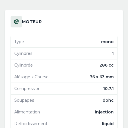
MOTEUR
Type
mono
Cylindres
1
Cylindrée
286 cc
Alésage x Course
76 x 63 mm
Compression
10.7:1
Soupapes
dohc
Alimentation
injection
Refroidissement
liquid