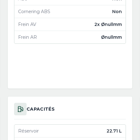
Cornering ABS
Non
Frein AV
2x Ønullmm
Frein AR
Ønullmm
CAPACITÉS
Réservoir
22.71 L