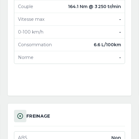
Couple
164.1 Nm @ 3 250 tr/min
Vitesse max
-
0-100 km/h
-
Consommation
6.6 L/100km
Norme
-
FREINAGE
ABS
Non