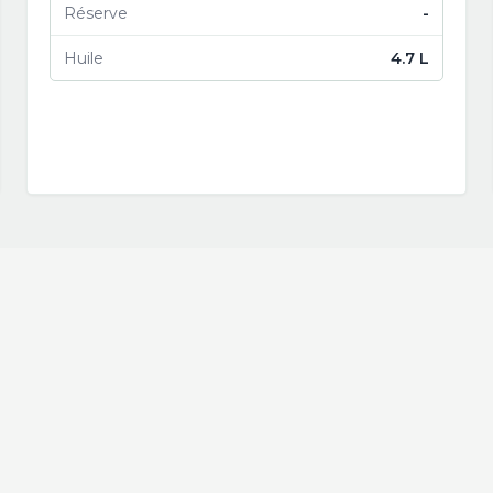
Réserve
-
Huile
4.7 L