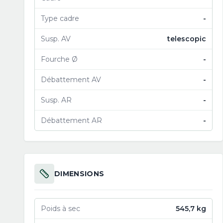
Type cadre
-
Susp. AV
telescopic
Fourche Ø
-
Débattement AV
-
Susp. AR
-
Débattement AR
-
DIMENSIONS
Poids à sec
545,7 kg