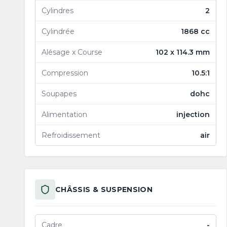
Cylindres
2
Cylindrée
1868 cc
Alésage x Course
102 x 114.3 mm
Compression
10.5:1
Soupapes
dohc
Alimentation
injection
Refroidissement
air
CHÂSSIS & SUSPENSION
Cadre
-