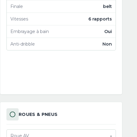
Finale
belt
Vitesses
6 rapports
Embrayage à bain
Oui
Anti-dribble
Non
ROUES & PNEUS
Roue AV
-