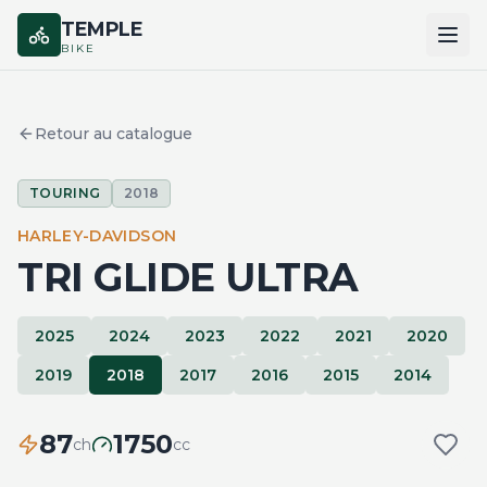
TEMPLE
BIKE
ACCUEIL
Retour au catalogue
CATALOGUE
TOURING
2018
MARQUES
HARLEY-DAVIDSON
COMPARER
TRI GLIDE ULTRA
2025
2024
2023
2022
2021
2020
2019
2018
2017
2016
2015
2014
87
1750
ch
cc