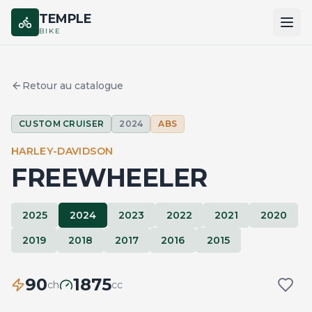
TEMPLE
BIKE
ACCUEIL
Retour au catalogue
CATALOGUE
CUSTOM CRUISER
2024
ABS
MARQUES
HARLEY-DAVIDSON
COMPARER
FREEWHEELER
2025
2024
2023
2022
2021
2020
2019
2018
2017
2016
2015
90
1875
ch
cc