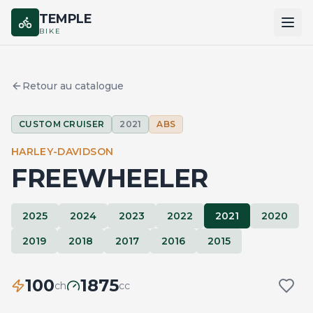
TEMPLE
BIKE
ACCUEIL
Retour au catalogue
CATALOGUE
CUSTOM CRUISER
2021
ABS
MARQUES
HARLEY-DAVIDSON
COMPARER
FREEWHEELER
2025
2024
2023
2022
2021
2020
2019
2018
2017
2016
2015
100
1875
ch
cc