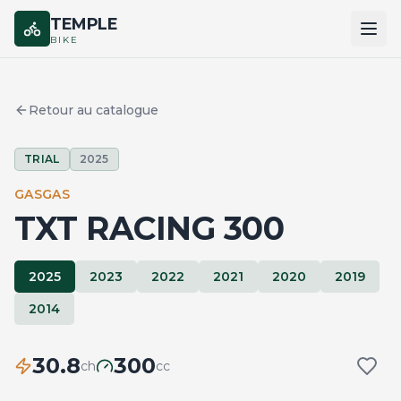
TEMPLE
BIKE
ACCUEIL
Retour au catalogue
CATALOGUE
TRIAL
2025
MARQUES
GASGAS
COMPARER
TXT RACING 300
2025
2023
2022
2021
2020
2019
2014
30.8
300
ch
cc