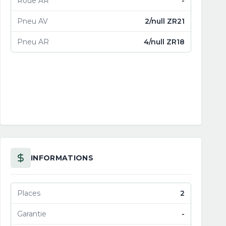
Roue AR
-
Pneu AV
2/null ZR21
Pneu AR
4/null ZR18
INFORMATIONS
Places
2
Garantie
-