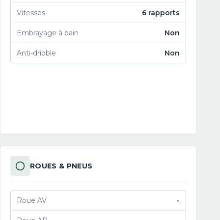
Vitesses
6 rapports
Embrayage à bain
Non
Anti-dribble
Non
ROUES & PNEUS
Roue AV
-