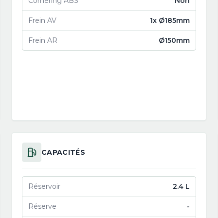
Cornering ABS
Non
Frein AV
1x Ø185mm
Frein AR
Ø150mm
CAPACITÉS
Réservoir
2.4 L
Réserve
-