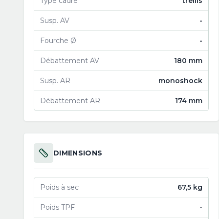
Type cadre
trellis
Susp. AV
-
Fourche Ø
-
Débattement AV
180 mm
Susp. AR
monoshock
Débattement AR
174 mm
DIMENSIONS
Poids à sec
67,5 kg
Poids TPF
-