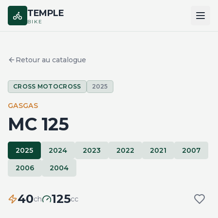
TEMPLE
BIKE
ACCUEIL
Retour au catalogue
CATALOGUE
CROSS MOTOCROSS
2025
MARQUES
GASGAS
COMPARER
MC 125
2025
2024
2023
2022
2021
2007
2006
2004
40
125
ch
cc