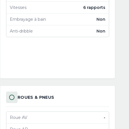
Vitesses
6 rapports
Embrayage à bain
Non
Anti-dribble
Non
ROUES & PNEUS
Roue AV
-