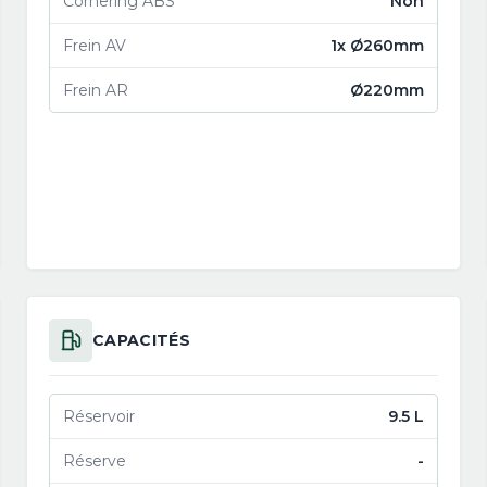
Cornering ABS
Non
Frein AV
1x Ø260mm
Frein AR
Ø220mm
CAPACITÉS
Réservoir
9.5 L
Réserve
-