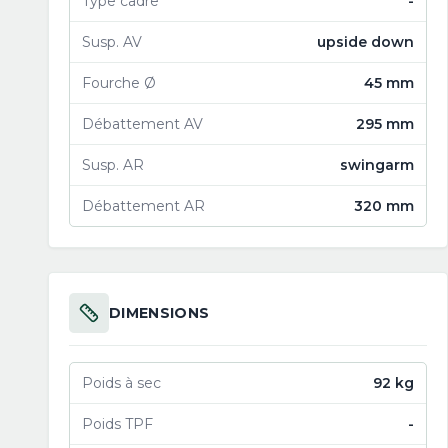
Type cadre
-
Susp. AV
upside down
Fourche Ø
45 mm
Débattement AV
295 mm
Susp. AR
swingarm
Débattement AR
320 mm
DIMENSIONS
Poids à sec
92 kg
Poids TPF
-