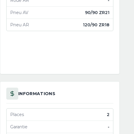
Roue AR
-
Pneu AV
90/90 ZR21
Pneu AR
120/90 ZR18
INFORMATIONS
Places
2
Garantie
-