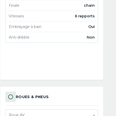
Finale
chain
Vitesses
6 rapports
Embrayage à bain
Oui
Anti-dribble
Non
ROUES & PNEUS
Roue AV
-