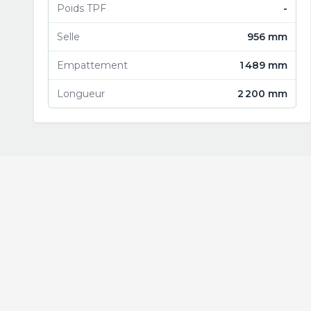
Poids TPF
-
Selle
956 mm
Empattement
1 489 mm
Longueur
2 200 mm