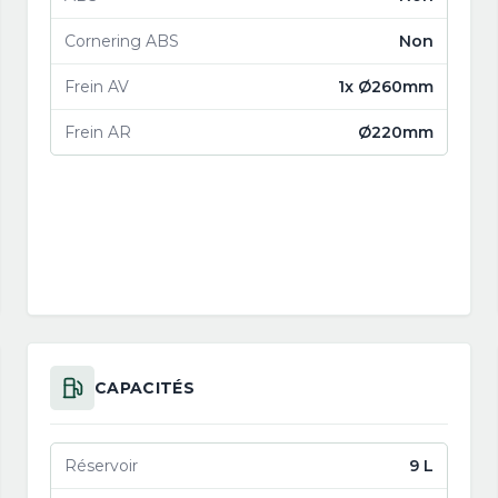
Cornering ABS
Non
Frein AV
1x Ø260mm
Frein AR
Ø220mm
CAPACITÉS
Réservoir
9 L