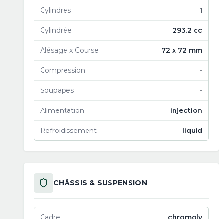
Cylindres
1
Cylindrée
293.2 cc
Alésage x Course
72 x 72 mm
Compression
-
Soupapes
-
Alimentation
injection
Refroidissement
liquid
CHÂSSIS & SUSPENSION
Cadre
chromoly