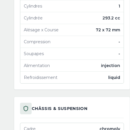
Cylindres
1
Cylindrée
293.2 cc
Alésage x Course
72 x 72 mm
Compression
-
Soupapes
-
Alimentation
injection
Refroidissement
liquid
CHÂSSIS & SUSPENSION
Cadre
chromoly