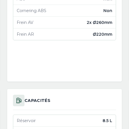
Cornering ABS
Non
Frein AV
2x Ø260mm
Frein AR
Ø220mm
CAPACITÉS
Réservoir
8.5 L