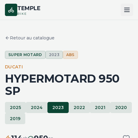
TEMPLE
BIKE
ACCUEIL
Retour au catalogue
CATALOGUE
SUPER MOTARD
2023
ABS
MARQUES
DUCATI
COMPARER
HYPERMOTARD 950
SP
2025
2024
2023
2022
2021
2020
2019