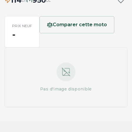
114
950
ch
cc
Comparer cette moto
PRIX NEUF
-
Pas d'image disponible