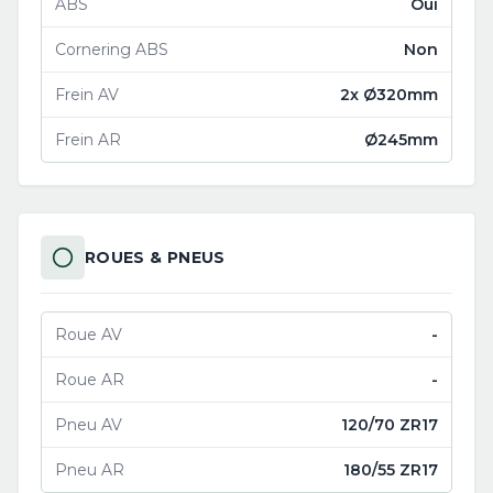
ABS
Oui
Cornering ABS
Non
Frein AV
2x Ø320mm
Frein AR
Ø245mm
ROUES & PNEUS
Roue AV
-
Roue AR
-
Pneu AV
120/70 ZR17
Pneu AR
180/55 ZR17