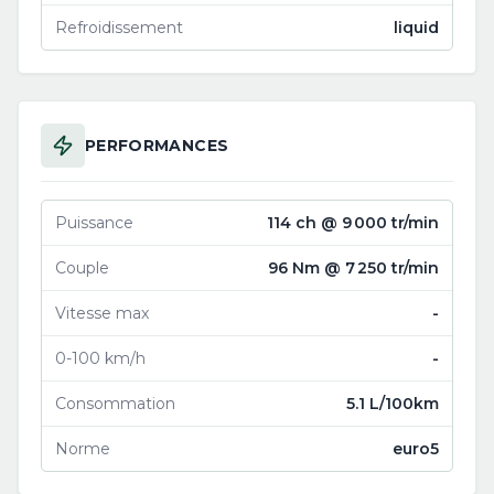
Refroidissement
liquid
PERFORMANCES
Puissance
114 ch @ 9 000 tr/min
Couple
96 Nm @ 7 250 tr/min
Vitesse max
-
0-100 km/h
-
Consommation
5.1 L/100km
Norme
euro5