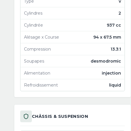
Type
v
Cylindres
2
Cylindrée
937 cc
Alésage x Course
94 x 67.5 mm
Compression
13.3:1
Soupapes
desmodromic
Alimentation
injection
Refroidissement
liquid
CHÂSSIS & SUSPENSION