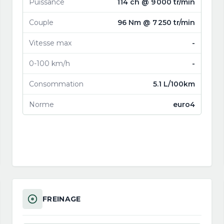
Puissance
114 ch @ 9 000 tr/min
Couple
96 Nm @ 7 250 tr/min
Vitesse max
-
0-100 km/h
-
Consommation
5.1 L/100km
Norme
euro4
FREINAGE