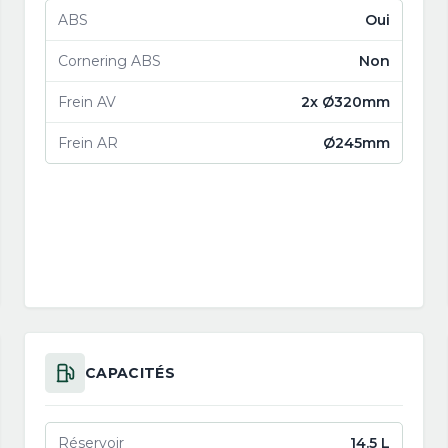
ABS
Oui
Cornering ABS
Non
Frein AV
2x Ø320mm
Frein AR
Ø245mm
CAPACITÉS
Réservoir
14.5 L