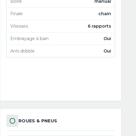
Boîte
manual
Finale
chain
Vitesses
6 rapports
Embrayage à bain
Oui
Anti-dribble
Oui
ROUES & PNEUS