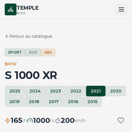
TEMPLE
BIKE
ACCUEIL
Retour au catalogue
CATALOGUE
SPORT
2021
ABS
MARQUES
BMW
COMPARER
S 1000 XR
2025
2024
2023
2022
2021
2020
2019
2018
2017
2016
2015
165
1000
200
ch
cc
km/h