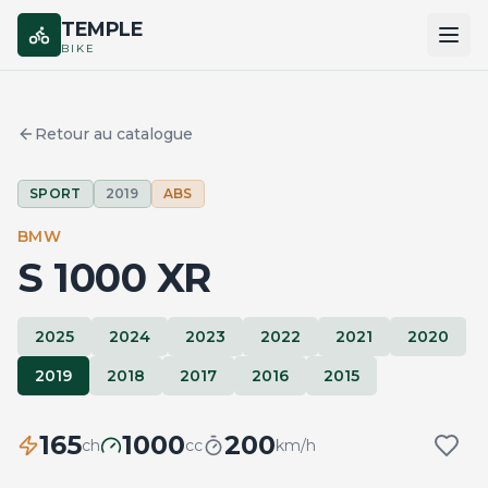
TEMPLE
BIKE
ACCUEIL
Retour au catalogue
CATALOGUE
SPORT
2019
ABS
MARQUES
BMW
COMPARER
S 1000 XR
2025
2024
2023
2022
2021
2020
2019
2018
2017
2016
2015
165
1000
200
ch
cc
km/h