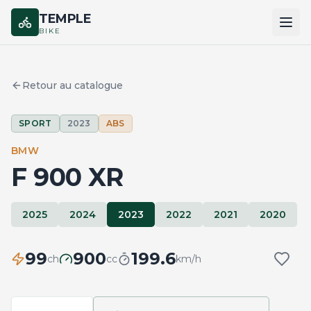
TEMPLE
BIKE
ACCUEIL
Retour au catalogue
CATALOGUE
SPORT
2023
ABS
MARQUES
BMW
COMPARER
F 900 XR
2025
2024
2023
2022
2021
2020
99
900
199.6
ch
cc
km/h