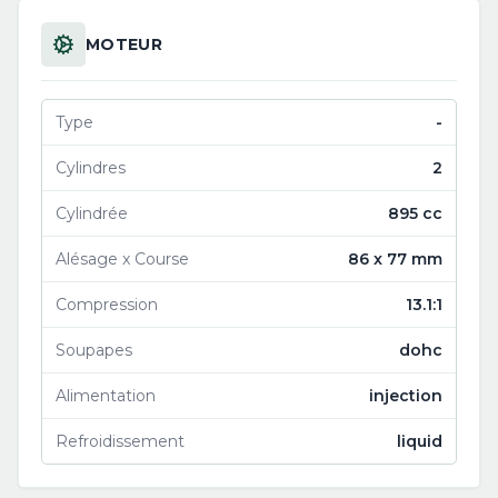
MOTEUR
Type
-
Cylindres
2
Cylindrée
895 cc
Alésage x Course
86 x 77 mm
Compression
13.1:1
Soupapes
dohc
Alimentation
injection
Refroidissement
liquid