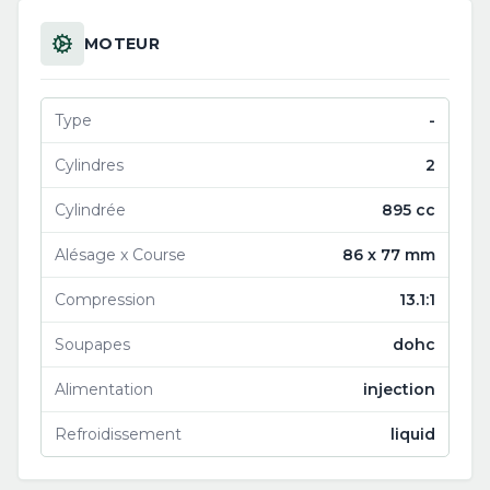
MOTEUR
Type
-
Cylindres
2
Cylindrée
895 cc
Alésage x Course
86 x 77 mm
Compression
13.1:1
Soupapes
dohc
Alimentation
injection
Refroidissement
liquid