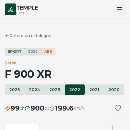
TEMPLE
BIKE
ACCUEIL
Retour au catalogue
CATALOGUE
SPORT
2022
ABS
MARQUES
BMW
COMPARER
F 900 XR
2025
2024
2023
2022
2021
2020
99
900
199.6
ch
cc
km/h