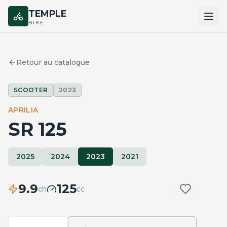
TEMPLE
BIKE
ACCUEIL
Retour au catalogue
CATALOGUE
SCOOTER
2023
MARQUES
APRILIA
COMPARER
SR 125
2025
2024
2023
2021
9.9
125
ch
cc