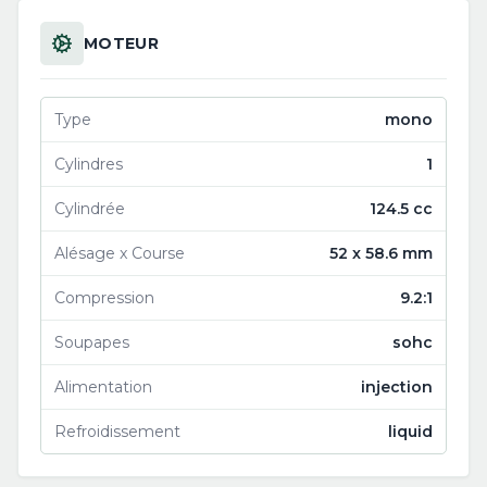
MOTEUR
Type
mono
Cylindres
1
Cylindrée
124.5 cc
Alésage x Course
52 x 58.6 mm
Compression
9.2:1
Soupapes
sohc
Alimentation
injection
Refroidissement
liquid