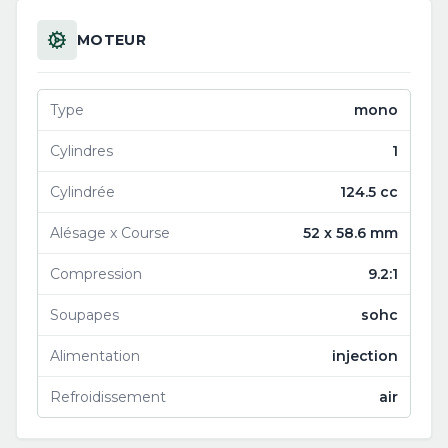
MOTEUR
Type
mono
Cylindres
1
Cylindrée
124.5 cc
Alésage x Course
52 x 58.6 mm
Compression
9.2:1
Soupapes
sohc
Alimentation
injection
Refroidissement
air