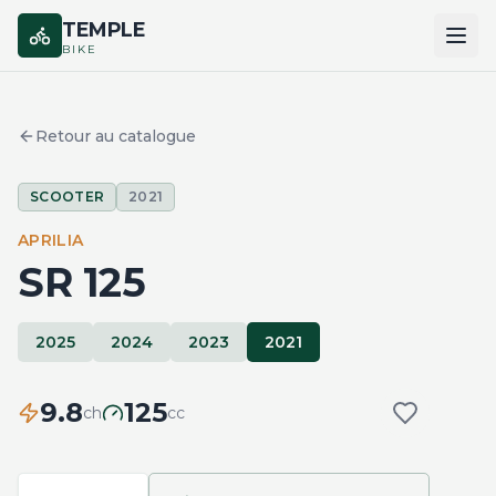
TEMPLE
BIKE
ACCUEIL
Retour au catalogue
CATALOGUE
SCOOTER
2021
MARQUES
APRILIA
COMPARER
SR 125
2025
2024
2023
2021
9.8
125
ch
cc