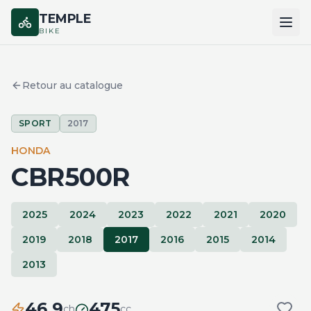
TEMPLE
BIKE
ACCUEIL
Retour au catalogue
CATALOGUE
SPORT
2017
MARQUES
HONDA
COMPARER
CBR500R
2025
2024
2023
2022
2021
2020
2019
2018
2017
2016
2015
2014
2013
46.9
475
ch
cc