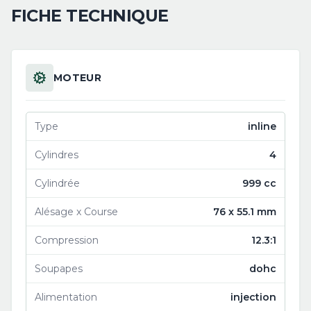
FICHE TECHNIQUE
MOTEUR
Type
inline
Cylindres
4
Cylindrée
999 cc
Alésage x Course
76 x 55.1 mm
Compression
12.3:1
Soupapes
dohc
Alimentation
injection