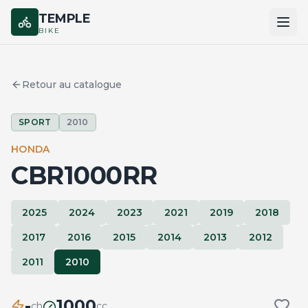
TEMPLE
BIKE
ACCUEIL
Retour au catalogue
CATALOGUE
SPORT
2010
MARQUES
HONDA
COMPARER
CBR1000RR
2025
2024
2023
2021
2019
2018
2017
2016
2015
2014
2013
2012
2011
2010
-
1000
ch
cc