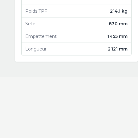
Poids TPF
214,1 kg
Selle
830 mm
Empattement
1 455 mm
Longueur
2 121 mm