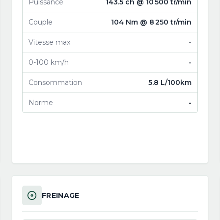
Puissance
143.5 ch @ 10 500 tr/min
Couple
104 Nm @ 8 250 tr/min
Vitesse max
-
0-100 km/h
-
Consommation
5.8 L/100km
Norme
-
FREINAGE