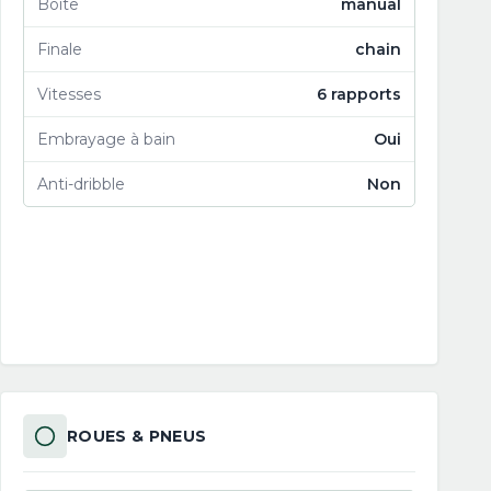
Boîte
manual
Finale
chain
Vitesses
6 rapports
Embrayage à bain
Oui
Anti-dribble
Non
ROUES & PNEUS