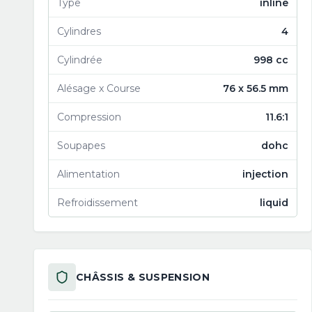
Type
inline
Cylindres
4
Cylindrée
998 cc
Alésage x Course
76 x 56.5 mm
Compression
11.6:1
Soupapes
dohc
Alimentation
injection
Refroidissement
liquid
CHÂSSIS & SUSPENSION