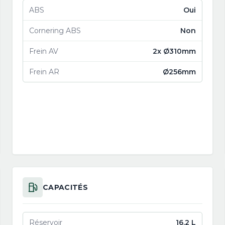
ABS
Oui
Cornering ABS
Non
Frein AV
2x Ø310mm
Frein AR
Ø256mm
CAPACITÉS
Réservoir
16.2 L