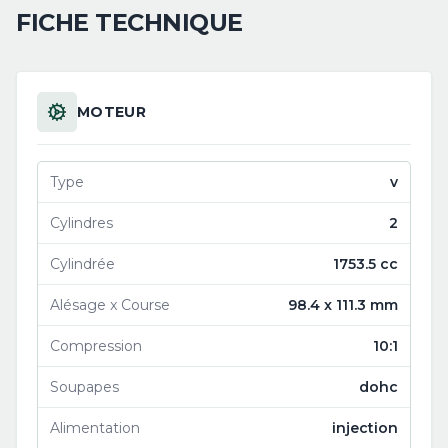
FICHE TECHNIQUE
MOTEUR
Type
v
Cylindres
2
Cylindrée
1753.5 cc
Alésage x Course
98.4 x 111.3 mm
Compression
10:1
Soupapes
dohc
Alimentation
injection