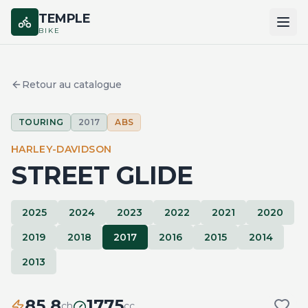
TEMPLE
BIKE
ACCUEIL
Retour au catalogue
CATALOGUE
TOURING
2017
ABS
MARQUES
HARLEY-DAVIDSON
COMPARER
STREET GLIDE
2025
2024
2023
2022
2021
2020
2019
2018
2017
2016
2015
2014
2013
85.8
1775
ch
cc