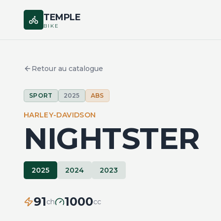
TEMPLE
BIKE
Retour au catalogue
SPORT
2025
ABS
HARLEY-DAVIDSON
NIGHTSTER
2025
2024
2023
91
1000
ch
cc