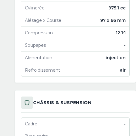
Cylindrée
975.1 cc
Alésage x Course
97 x 66 mm
Compression
12.1:1
Soupapes
-
Alimentation
injection
Refroidissement
air
CHÂSSIS & SUSPENSION
Cadre
-