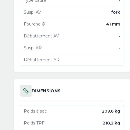
Type cadre
-
Susp. AV
fork
Fourche Ø
41 mm
Débattement AV
-
Susp. AR
-
Débattement AR
-
DIMENSIONS
Poids à sec
209,6 kg
Poids TPF
218,2 kg