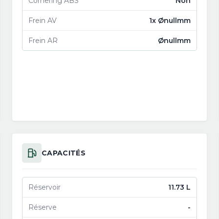
Cornering ABS
Non
Frein AV
1x Ønullmm
Frein AR
Ønullmm
CAPACITÉS
Réservoir
11.73 L
Réserve
-