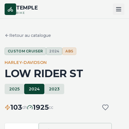
TEMPLE
BIKE
ACCUEIL
Retour au catalogue
CATALOGUE
CUSTOM CRUISER
2024
ABS
MARQUES
HARLEY-DAVIDSON
COMPARER
LOW RIDER ST
2025
2024
2023
103
1925
ch
cc