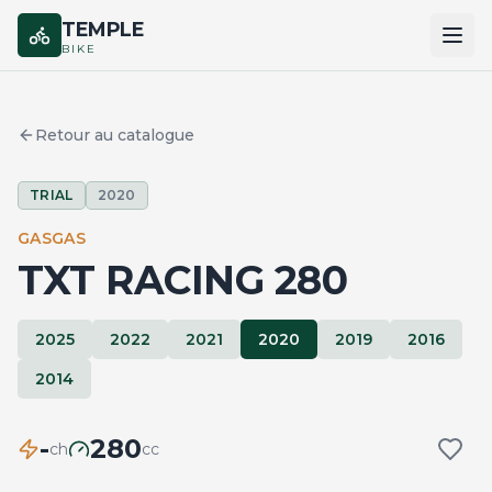
TEMPLE
BIKE
ACCUEIL
Retour au catalogue
CATALOGUE
TRIAL
2020
MARQUES
GASGAS
COMPARER
TXT RACING 280
2025
2022
2021
2020
2019
2016
2014
-
280
ch
cc