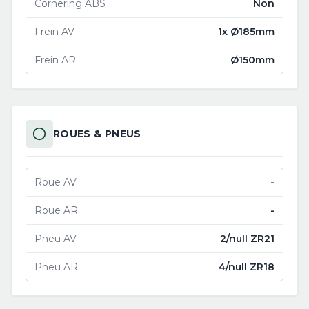
Cornering ABS
Non
Frein AV
1x Ø185mm
Frein AR
Ø150mm
ROUES & PNEUS
Roue AV
-
Roue AR
-
Pneu AV
2/null ZR21
Pneu AR
4/null ZR18