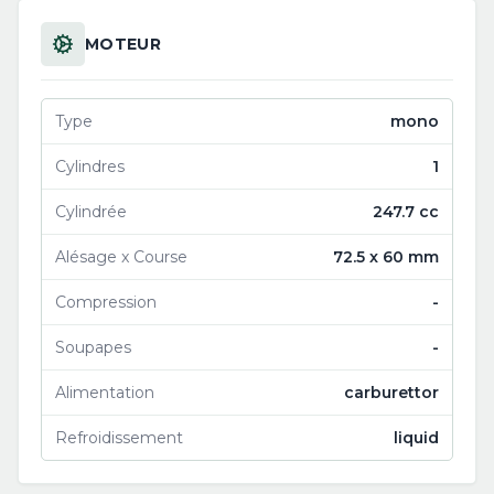
MOTEUR
Type
mono
Cylindres
1
Cylindrée
247.7 cc
Alésage x Course
72.5 x 60 mm
Compression
-
Soupapes
-
Alimentation
carburettor
Refroidissement
liquid