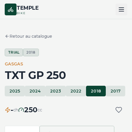
TEMPLE
BIKE
ACCUEIL
Retour au catalogue
CATALOGUE
TRIAL
2018
MARQUES
GASGAS
COMPARER
TXT GP 250
2025
2024
2023
2022
2018
2017
-
250
ch
cc