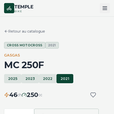
TEMPLE
BIKE
ACCUEIL
Retour au catalogue
CATALOGUE
CROSS MOTOCROSS
2021
MARQUES
GASGAS
COMPARER
MC 250F
2025
2023
2022
2021
46
250
ch
cc