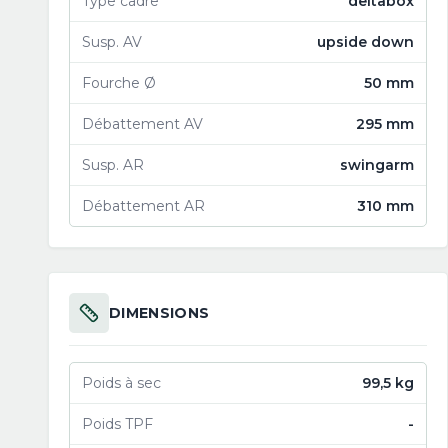
Type cadre
deltabox
Susp. AV
upside down
Fourche Ø
50 mm
Débattement AV
295 mm
Susp. AR
swingarm
Débattement AR
310 mm
DIMENSIONS
Poids à sec
99,5 kg
Poids TPF
-