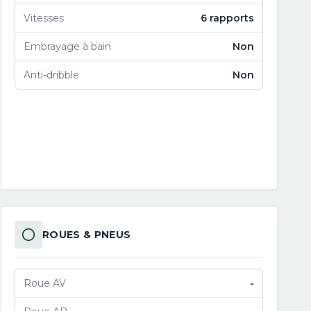
Vitesses
6 rapports
Embrayage à bain
Non
Anti-dribble
Non
ROUES & PNEUS
Roue AV
-