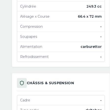
Cylindrée
249.3 cc
Alésage x Course
66.4 x 72 mm
Compression
-
Soupapes
-
Alimentation
carburettor
Refroidissement
-
CHÂSSIS & SUSPENSION
Cadre
-