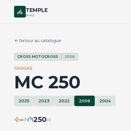
TEMPLE
BIKE
Retour au catalogue
CROSS MOTOCROSS
2006
GASGAS
MC 250
2025
2023
2022
2006
2004
-
250
ch
cc