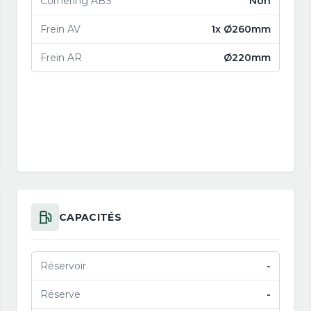
Cornering ABS
Non
Frein AV
1x Ø260mm
Frein AR
Ø220mm
CAPACITÉS
Réservoir
-
Réserve
-