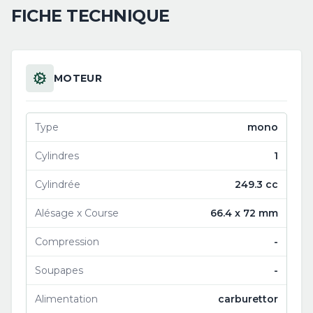
FICHE TECHNIQUE
MOTEUR
Type
mono
Cylindres
1
Cylindrée
249.3 cc
Alésage x Course
66.4 x 72 mm
Compression
-
Soupapes
-
Alimentation
carburettor