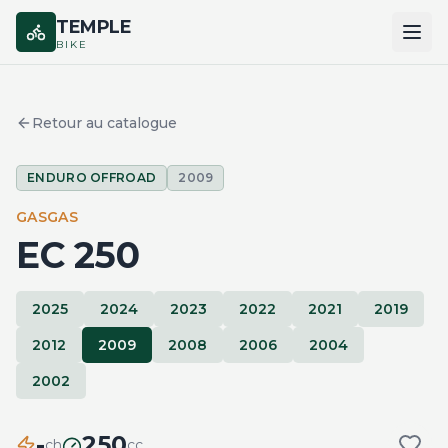
TEMPLE
BIKE
ACCUEIL
Retour au catalogue
CATALOGUE
ENDURO OFFROAD
2009
MARQUES
GASGAS
COMPARER
EC 250
2025
2024
2023
2022
2021
2019
2012
2009
2008
2006
2004
2002
-
250
ch
cc