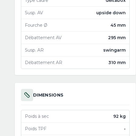
Type cadre
deltabox
Susp. AV
upside down
Fourche Ø
45 mm
Débattement AV
295 mm
Susp. AR
swingarm
Débattement AR
310 mm
DIMENSIONS
Poids à sec
92 kg
Poids TPF
-