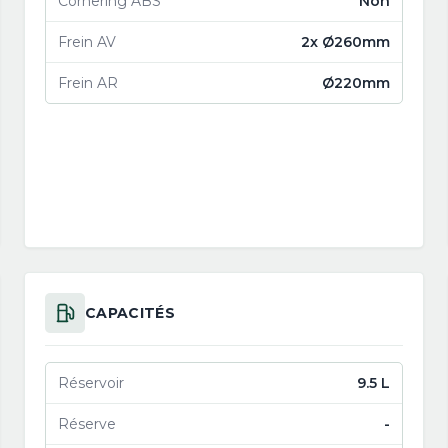
Cornering ABS
Non
Frein AV
2x Ø260mm
Frein AR
Ø220mm
CAPACITÉS
Réservoir
9.5 L
Réserve
-