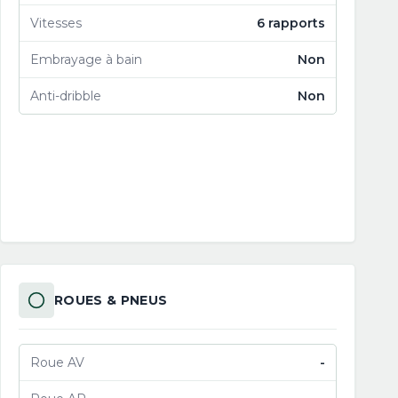
Vitesses
6 rapports
Embrayage à bain
Non
Anti-dribble
Non
ROUES & PNEUS
Roue AV
-