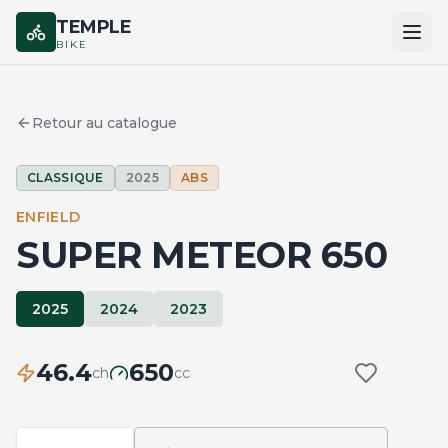
TEMPLE
BIKE
ACCUEIL
Retour au catalogue
CATALOGUE
CLASSIQUE
2025
ABS
MARQUES
ENFIELD
COMPARER
SUPER METEOR 650
2025
2024
2023
46.4
650
ch
cc