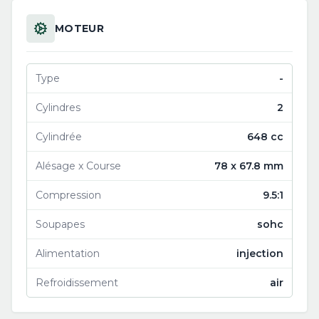
MOTEUR
Type
-
Cylindres
2
Cylindrée
648 cc
Alésage x Course
78 x 67.8 mm
Compression
9.5:1
Soupapes
sohc
Alimentation
injection
Refroidissement
air