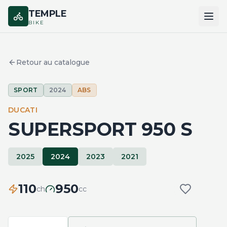
TEMPLE
BIKE
ACCUEIL
Retour au catalogue
CATALOGUE
SPORT
2024
ABS
MARQUES
DUCATI
COMPARER
SUPERSPORT 950 S
2025
2024
2023
2021
110
950
ch
cc