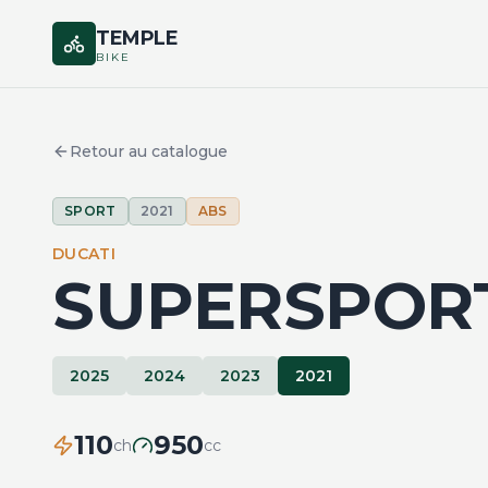
TEMPLE
BIKE
Retour au catalogue
SPORT
2021
ABS
DUCATI
SUPERSPORT
2025
2024
2023
2021
110
950
ch
cc