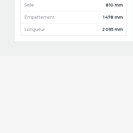
Selle
810 mm
Empattement
1 478 mm
Longueur
2 095 mm