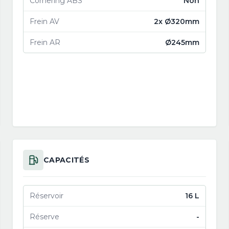
Cornering ABS
Non
Frein AV
2x Ø320mm
Frein AR
Ø245mm
CAPACITÉS
Réservoir
16 L
Réserve
-