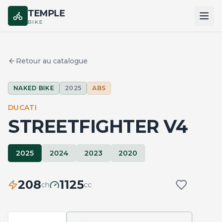
TEMPLE
BIKE
ACCUEIL
Retour au catalogue
CATALOGUE
NAKED BIKE
2025
ABS
MARQUES
DUCATI
COMPARER
STREETFIGHTER V4
2025
2024
2023
2020
208
1125
ch
cc