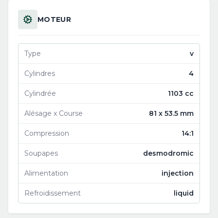
MOTEUR
Type
v
Cylindres
4
Cylindrée
1103 cc
Alésage x Course
81 x 53.5 mm
Compression
14:1
Soupapes
desmodromic
Alimentation
injection
Refroidissement
liquid