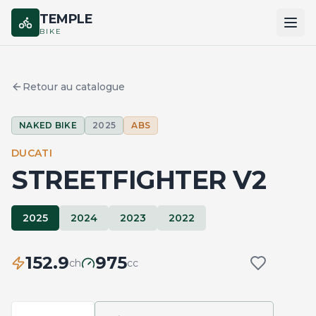
TEMPLE
BIKE
ACCUEIL
Retour au catalogue
CATALOGUE
NAKED BIKE
2025
ABS
MARQUES
DUCATI
COMPARER
STREETFIGHTER V2
2025
2024
2023
2022
152.9
975
ch
cc