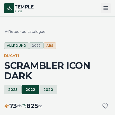
TEMPLE
BIKE
ACCUEIL
Retour au catalogue
CATALOGUE
ALLROUND
2022
ABS
MARQUES
DUCATI
COMPARER
SCRAMBLER ICON
DARK
2025
2022
2020
73
825
ch
cc