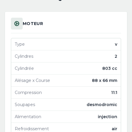
MOTEUR
Type
v
Cylindres
2
Cylindrée
803 cc
Alésage x Course
88 x 66 mm
Compression
11:1
Soupapes
desmodromic
Alimentation
injection
Refroidissement
air