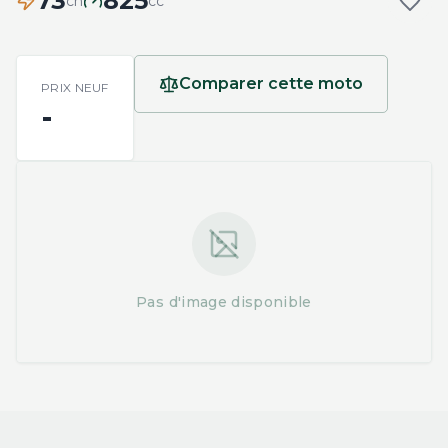
73
825
ch
cc
Comparer cette moto
PRIX NEUF
-
Pas d'image disponible