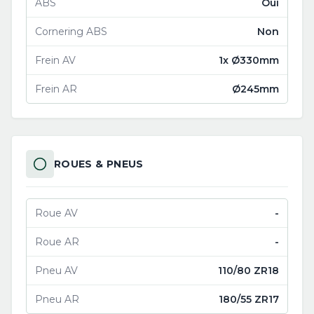
ABS
Oui
Cornering ABS
Non
Frein AV
1x Ø330mm
Frein AR
Ø245mm
ROUES & PNEUS
Roue AV
-
Roue AR
-
Pneu AV
110/80 ZR18
Pneu AR
180/55 ZR17