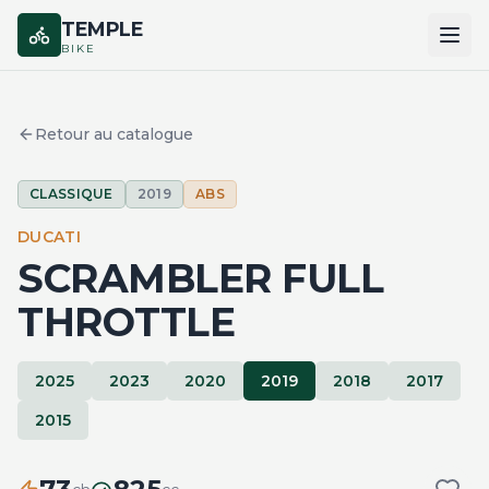
TEMPLE
BIKE
ACCUEIL
Retour au catalogue
CATALOGUE
CLASSIQUE
2019
ABS
MARQUES
DUCATI
COMPARER
SCRAMBLER FULL
THROTTLE
2025
2023
2020
2019
2018
2017
2015