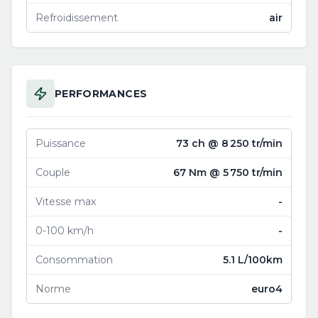
Refroidissement
air
PERFORMANCES
Puissance
73 ch @ 8 250 tr/min
Couple
67 Nm @ 5 750 tr/min
Vitesse max
-
0-100 km/h
-
Consommation
5.1 L/100km
Norme
euro4