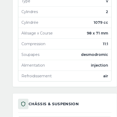
Type
v
Cylindres
2
Cylindrée
1079 cc
Alésage x Course
98 x 71 mm
Compression
11:1
Soupapes
desmodromic
Alimentation
injection
Refroidissement
air
CHÂSSIS & SUSPENSION