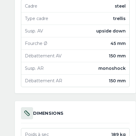
Cadre
steel
Type cadre
trellis
Susp. AV
upside down
Fourche Ø
45 mm
Débattement AV
150 mm
Susp. AR
monoshock
Débattement AR
150 mm
DIMENSIONS
Poids à sec
189 kg