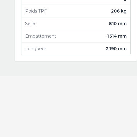
Poids TPF
206 kg
Selle
810 mm
Empattement
1 514 mm
Longueur
2 190 mm