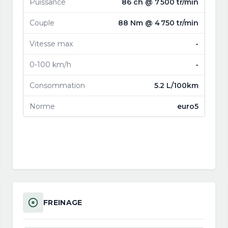
Puissance
86 ch @ 7 500 tr/min
Couple
88 Nm @ 4 750 tr/min
Vitesse max
-
0-100 km/h
-
Consommation
5.2 L/100km
Norme
euro5
FREINAGE