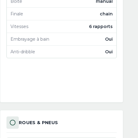
Boîte
manual
Finale
chain
Vitesses
6 rapports
Embrayage à bain
Oui
Anti-dribble
Oui
ROUES & PNEUS