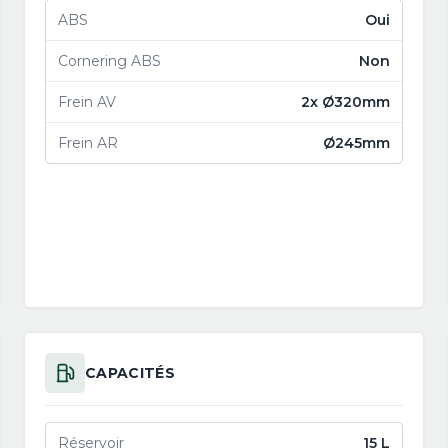
ABS
Oui
Cornering ABS
Non
Frein AV
2x Ø320mm
Frein AR
Ø245mm
CAPACITÉS
Réservoir
15 L