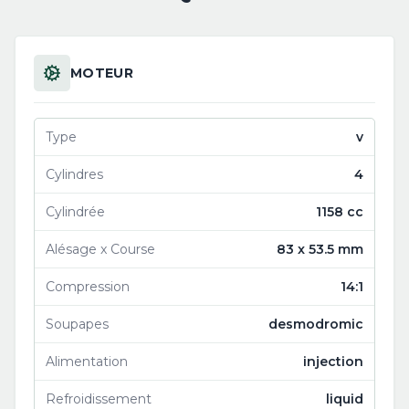
MOTEUR
Type
v
Cylindres
4
Cylindrée
1158 cc
Alésage x Course
83 x 53.5 mm
Compression
14:1
Soupapes
desmodromic
Alimentation
injection
Refroidissement
liquid