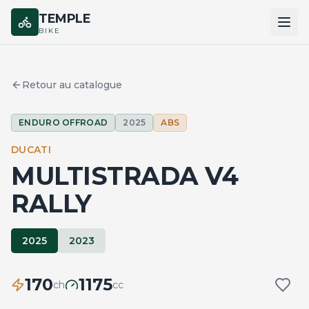
TEMPLE
BIKE
ACCUEIL
Retour au catalogue
CATALOGUE
ENDURO OFFROAD
2025
ABS
MARQUES
DUCATI
COMPARER
MULTISTRADA V4
RALLY
2025
2023
170
1175
ch
cc