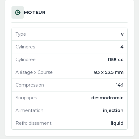
MOTEUR
Type
v
Cylindres
4
Cylindrée
1158 cc
Alésage x Course
83 x 53.5 mm
Compression
14:1
Soupapes
desmodromic
Alimentation
injection
Refroidissement
liquid