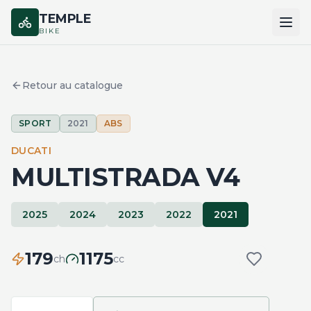
TEMPLE
BIKE
ACCUEIL
Retour au catalogue
CATALOGUE
SPORT
2021
ABS
MARQUES
DUCATI
COMPARER
MULTISTRADA V4
2025
2024
2023
2022
2021
179
1175
ch
cc