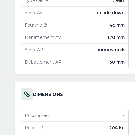
Type cadre
trellis
Susp. AV
upside down
Fourche Ø
45 mm
Débattement AV
170 mm
Susp. AR
monoshock
Débattement AR
150 mm
DIMENSIONS
Poids à sec
-
Poids TPF
204 kg