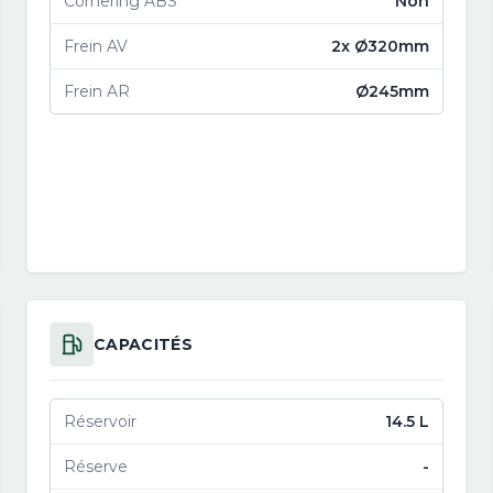
Cornering ABS
Non
Frein AV
2x Ø320mm
Frein AR
Ø245mm
CAPACITÉS
Réservoir
14.5 L
Réserve
-