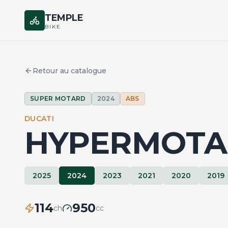
TEMPLE
BIKE
Retour au catalogue
SUPER MOTARD
2024
ABS
DUCATI
HYPERMOTA
2025
2024
2023
2021
2020
2019
114
950
ch
cc