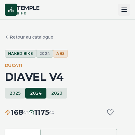
TEMPLE
BIKE
ACCUEIL
Retour au catalogue
CATALOGUE
NAKED BIKE
2024
ABS
MARQUES
DUCATI
COMPARER
DIAVEL V4
2025
2024
2023
168
1175
ch
cc