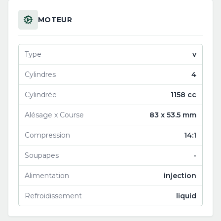
MOTEUR
Type
v
Cylindres
4
Cylindrée
1158 cc
Alésage x Course
83 x 53.5 mm
Compression
14:1
Soupapes
-
Alimentation
injection
Refroidissement
liquid